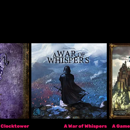
e Clocktower
A War of Whispers
A Game