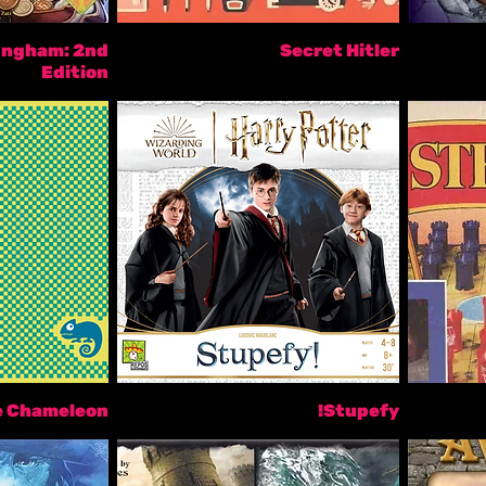
tingham: 2nd
Secret Hitler
Edition
e Chameleon
Stupefy!