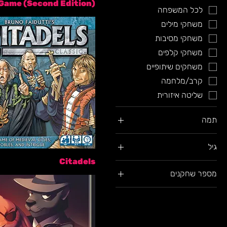
Game (Second Edition)
לכל המשפחה
משחקי מילים
משחקי מסיבות
משחקי קלפים
משחקים שיתופיים
קרב/מלחמה
שליטה איזורית
תמה
הרפתקה
גיל
חיות
Citadels
+10
ימי הביניים/רנסאנס/קדום
מספר שחקנים
+11
מבוסס קניין רוחני
2
+12
מדע בדיוני
3
+13
סיפורי
4
+14
פנטזיה