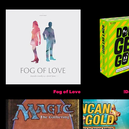
Fog of Love
D