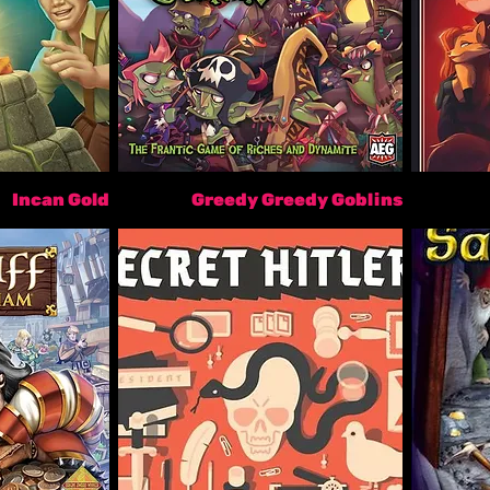
Incan Gold
Greedy Greedy Goblins