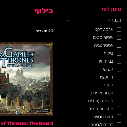
סינון לפי
בילוף
מכניקה
אבסטרקטי
23 מוצרים
איסוף סטים
אסטרטגיה
בילוף
בניית עיר
גישוש
דדוקציה
הומור
הנחת אריחים
השמת עובדים
התגרות במזל
זהות חסויה
 of Thrones: The Board
כלכלה/סחר