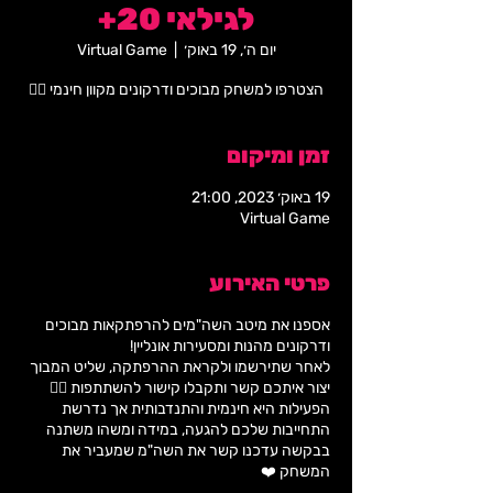
לגילאי 20+
יום ה׳, 19 באוק׳
  |  
Virtual Game
הצטרפו למשחק מבוכים ודרקונים מקוון חינמי 🧙‍♂️
זמן ומיקום
19 באוק׳ 2023, 21:00
Virtual Game
פרטי האירוע
אספנו את מיטב השה"מים להרפתקאות מבוכים
ודרקונים מהנות ומסעירות אונליין!
לאחר שתירשמו ולקראת ההרפתקה, שליט המבוך
יצור איתכם קשר ותקבלו קישור להשתתפות 🧙‍♂️
הפעילות היא חינמית והתנדבותית אך נדרשת
התחייבות שלכם להגעה, במידה ומשהו משתנה
בבקשה עדכנו קשר את השה"מ שמעביר את
המשחק ❤️