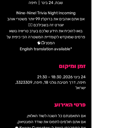
שבת, 24 בינו׳
  |  
חיפה
אם אתם אוהבים את ברוקלין 99 יותר משטרי אוהב
בואו להוכיח את הידע שלכם בערב טריוויה נושא
פרסים שמוקדש לקומדיית המשטרה הכי כיפית על
*English translation available
זמן ומיקום
24 בינו׳ 2026, 18:30 – 21:30
חיפה, דרך חטיבת גולני 18, חיפה, 3323309,
ישראל
פרטי האירוע
אם התאמנתם כל השנה לשוד האלווין,
אם אתם חולמים לתפוס את שודד הפונטיאק,
אם התמכרתן קשות ל-Kwazy Cupcakes 🧁