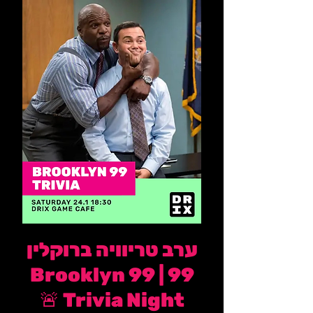
ערב טריוויה ברוקלין
99 | Brooklyn 99
Trivia Night 🚨