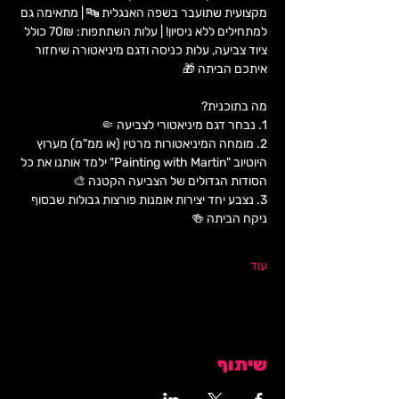
מקצועית שתועבר בשפה האנגלית 🔤 | מתאימה גם 
למתחילים ללא ניסיון! | עלות השתתפות: 70₪ כולל 
ציוד צביעה, עלות כניסה ודגם מיניאטורה שיחזור 
איתכם הביתה 🎁
מה בתוכנית?
1. נבחר דגם מיניאטורי לצביעה 🤏
2. מומחה המיניאטורות מרטין (או ממ"מ) מערוץ 
היוטיוב "Painting with Martin" ילמד אותנו את כל 
הסודות הגדולים של הצביעה הקטנה 🎨
3. ‏נצבע יחד יצירות אומנות פורצות גבולות שבסוף 
ניקח הביתה 🍻
עוד
שיתוף