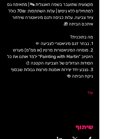
מקצועית שתועבר בשפה האנגלית 🔤 | מתאימה גם 
למתחילים ללא ניסיון! | עלות השתתפות: 70₪ כולל 
ציוד צביעה, עלות כניסה ודגם מיניאטורה שיחזור 
איתכם הביתה 🎁
מה בתוכנית?
1. נבחר דגם מיניאטורי לצביעה 🤏
2. מומחה המיניאטורות מרטין (או ממ"מ) מערוץ 
היוטיוב "Painting with Martin" ילמד אותנו את כל 
הסודות הגדולים של הצביעה הקטנה 🎨
3. ‏נצבע יחד יצירות אומנות פורצות גבולות שבסוף 
ניקח הביתה 🍻
עוד
שיתוף