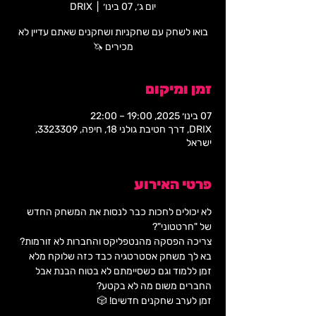
יום ג׳, 07 בינו׳
  |  
DRIX
בואו לשחק עם שחקניות ושחקנים שאתם עדיין לא
מכירים 🦄
זמן ומיקום
07 בינו׳ 2025, 19:00 – 22:00
DRIX, דרך חטיבת גולני 18, חיפה, 3323309,
ישראל
פרטי האירוע
לא יכולים לחכות כבר לנסות את המשחק החדש 
של "חרטטוני"?
צריכה הפסקה מהנטפליקס והחברות לא זורמות?
בא לך משחק אסטרטגיה כבד כזה שלוקח מלא 
זמן ללמוד וגם כשסיימתם לא בטוח הבנת אבל 
החברים משום מה לא בקטע?
זמן לערב שחקנים חדשים! 🎲