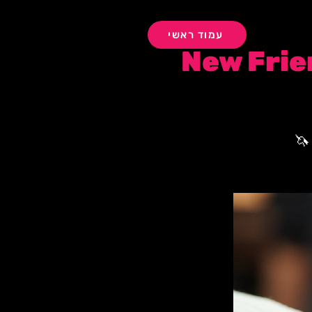
עמוד ראשי
🦄