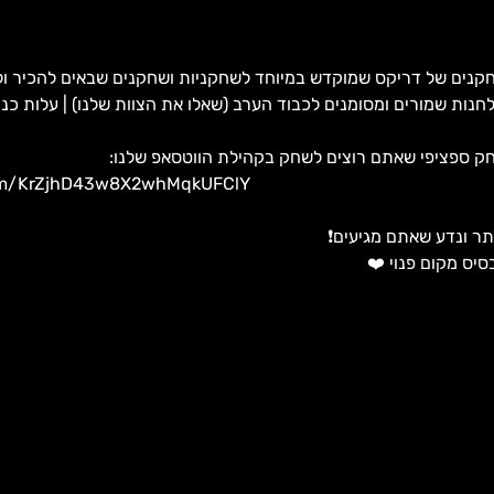
חקנים של דריקס שמוקדש במיוחד לשחקניות ושחקנים שבאים להכיר ו
 ספציפי שאתם רוצים לשחק בקהילת הווטסאפ שלנו: 
com/KrZjhD43w8X2whMqkUFClY
ר ונדע שאתם מגיעים❗
יס מקום פנוי ❤️