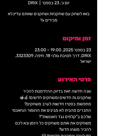
יום ג׳, 23 בספט׳
  |  
DRIX
בואו לשחק עם שחקניות ושחקנים שאתם עדיין לא
מכירים 🦄
זמן ומיקום
23 בספט׳ 2025, 19:00 – 23:00
DRIX, דרך חטיבת גולני 18, חיפה, 3323309,
ישראל
פרטי האירוע
שנה חדשה זאת בדיוק ההזדמנות להכיר 
שחקנים.ות חדשים ומשחקים חדשים! 🍏🍯
מחפשות בסטיז חדשות לערב משחקים?
החברים מהבית לא מבינים את ההומור הניואנסי 
שלכם ב"קלפים נגד האנושות"?
משחקים את אותם משחקים כל הזמן ובא לכם 
להכיר משהו חדש?
זמן לערב שחקנים חדשים! 🎲