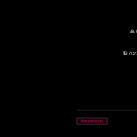
🙏 
בה 🕌 
הכרטיסים אזלו