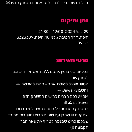
בכל יום שני נכיר לכם ונלמד אתכם משחק חדש 🎲
זמן ומיקום
29 בינו׳ 2024, 19:00 – 21:30
חיפה, דרך חטיבת גולני 18, חיפה, 3323309,
ישראל
פרטי האירוע
בכל יום שני נזמין אתכם ללמוד משחק חדש וגם 
לשחק אותו!  
הסשן מוגבל לשולחן אחד - מהרו להירשם 🙏
 והשבוע- Jaws 🦈
 אם יש לכם חברים כרישים המשחק הזה 
בשבילכם 🌊🩸 
במשחק המבוסס על הסרט המיתולוגי תבחרו 
שחקנית או שחקן עם שיניים חדות וחוש ריח מחודד 
שיגלמו כריש שמנסה לטרוף את שאר חברי 
הקבוצה (!) 