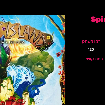
Spi
זמן משחק
120
רמת קושי